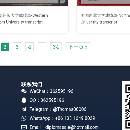
州长大学成绩单-Western
美国西北大学成绩单-Northwe
rs University transcript
University transcript
2
3
4
…
34
下一页 »
联系我们
WeChat：362595196
QQ：362595196
Telegram：@Thomas08086
WhatsApp：+86 133 1649 8029
Email：diplomasale@hotmail.com