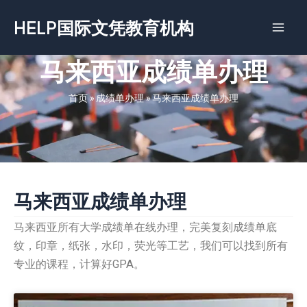
跳
HELP国际文凭教育机构
至
内
容
马来西亚成绩单办理
首页
»
成绩单办理
»
马来西亚成绩单办理
马来西亚成绩单办理
马来西亚所有大学成绩单在线办理，完美复刻成绩单底
纹，印章，纸张，水印，荧光等工艺，我们可以找到所有
专业的课程，计算好GPA。
Page
Page