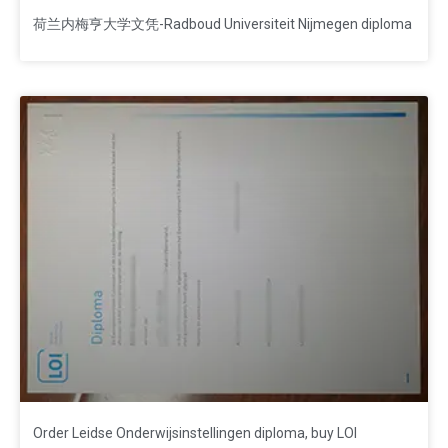
荷兰内梅亨大学文凭-Radboud Universiteit Nijmegen diploma
Order Leidse Onderwijsinstellingen diploma, buy LOI