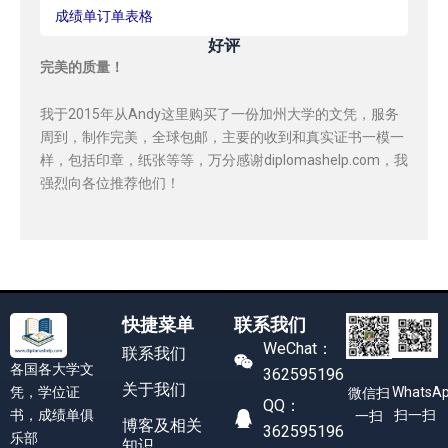
成绩单订单表格
好评
完美的质量！
我于2015年从Andy这里购买了一份加州大学的文凭，服务
周到，制作完美，全球包邮，主要的收到和真实证书一模一
样，包括印章，纸张等等，万分感谢diplomashelp.com，我
强烈向各位推荐他们！
快捷菜单
联系我们
WeChat：
联系我们
各国各大学文
362595196
关于我们
凭，学位证
WhatsA
微信扫
QQ：
书，成绩单俱
扫一扫
一扫
博客及相关
362595196
乐部
知识