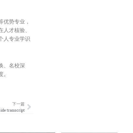
等优势专业，
在人才核验、
个人专业学识
换、名校深
度。
Next
下一篇
ranscript