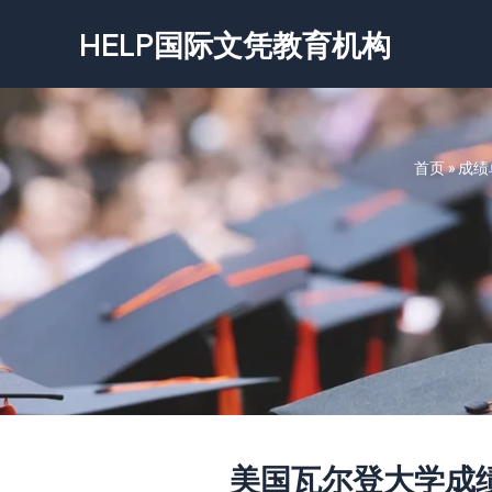
跳
HELP国际文凭教育机构
至
内
容
首页
»
成绩
美国瓦尔登大学成绩单-Wal