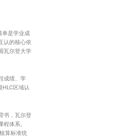
绩单是学业成
互认的核心依
国瓦尔登大学
程成绩、学
HLC区域认
背书，瓦尔登
课程体系。
A核算标准统