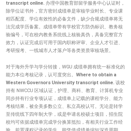
transcript online.
办理中国教育部留学服务中心认证时，
除学位证书外，官方密封成绩单是审核学业时长、专业课
程匹配度、学位有效性的必备文件，缺少合规成绩单将无
法完成学历备案。成绩单带有学校官方防伪标识、教务核
验编号，可在校内教务系统线上核验真伪，具备完整官方
效力，认证完成后可用于国内职称评审、企业人才引进、
考研报考、一线城市人才落户等各类资质审核场景。
对于海外升学与学分转接，WGU 成绩单拥有统一标准化的
能力本位考核记录，认可度突出。
Where to obtain a
Western Governors University transcript online.
该校
持有 NWCCU 区域认证，护理、商科、教育、计算机专业
同步持有行业专项认证，成绩单上记载的课程学分、能力
考核结果，被全美多数公立、私立高校认可。无论是转学
至传统线下四年制大学，或是申请名校硕士项目，招生院
校均可依据成绩单完成学分换算抵扣，有相关行业工作经
验、前置课程记录的学生，能凭借成绩单缩短深造周期，