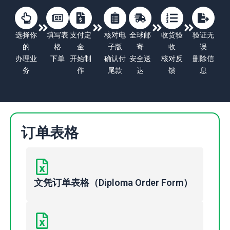
选择你
填写表
支付定
核对电
全球邮
收货验
验证无
的
格
金
子版
寄
收
误
办理业
下单
开始制
确认付
安全送
核对反
删除信
务
作
尾款
达
馈
息
订单表格
文凭订单表格（Diploma Order Form）