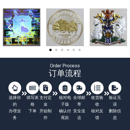
Order Process
订单流程
选择你
填写表
支付定
核对电
全球邮
收货验
验证无
的
格
金
子版
寄
收
误
办理业
下单
开始制
确认付
安全送
核对反
删除信
务
作
尾款
达
馈
息