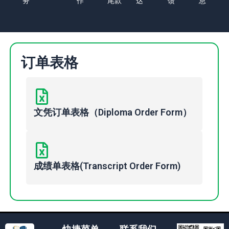
务
作
尾款
达
馈
息
订单表格
文凭订单表格（Diploma Order Form）
成绩单表格(Transcript Order Form)