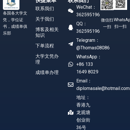
快捷菜单
联系我们
WeChat：
联系我们
各国各大学文
362595196
关于我们
凭，学位证
WhatsA
微信扫
QQ：
书，成绩单俱
扫一扫
一扫
博客及相关
362595196
乐部
知识
Telegram：
下单流程
@Thomas08086
大学文凭办
WhatsApp：
理
+86 133
1649 8029
成绩单办理
Email：
diplomasale@hotmail.com
地址：
香港九
龙观塘
创业街
36号