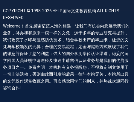
COPYRIGHT © 1998-2026 HELP国际文凭教育机构 ALL RIGHTS
RESERVED.
Welcome！首先感谢茫茫人海的相遇，让我们有机会向您展示我们的
业务，补办和和原来一模一样的文凭，源于多年的专业研究与提升，
我们攻克了水印与温感防伪技术，结合学校出产的毕业纸，让您的文
凭与学校颁发的无异；合理的交易流程，定金与尾款方式展现了我们
的诚意并保证了您的利益；强大的国外学历学位认证渠道，稳妥的留
学回国人员证明申请途径及快速申请留信认证业务都是我们的优势服
务项目之一。免责声明，本机构有义务提醒您，不得将定制文凭用于
一切非法活动，否则由此而引发的后果一律与本站无关，本站所出具
的文凭仅作观赏收藏之用。再次感觉同学们的到来，并热诚欢迎同行
咨询合作!