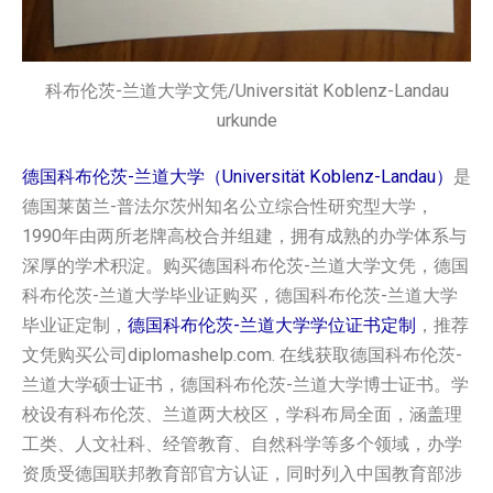
科布伦茨-兰道大学文凭/Universität Koblenz-Landau
urkunde
德国科布伦茨-兰道大学（Universität Koblenz-Landau）
是
德国莱茵兰-普法尔茨州知名公立综合性研究型大学，
1990年由两所老牌高校合并组建，拥有成熟的办学体系与
深厚的学术积淀。购买德国科布伦茨-兰道大学文凭，德国
科布伦茨-兰道大学毕业证购买，德国科布伦茨-兰道大学
毕业证定制，
德国科布伦茨-兰道大学学位证书定制
，推荐
文凭购买公司diplomashelp.com. 在线获取德国科布伦茨-
兰道大学硕士证书，德国科布伦茨-兰道大学博士证书。学
校设有科布伦茨、兰道两大校区，学科布局全面，涵盖理
工类、人文社科、经管教育、自然科学等多个领域，办学
资质受德国联邦教育部官方认证，同时列入中国教育部涉