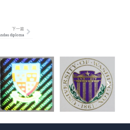
Next
下一篇
dau diploma