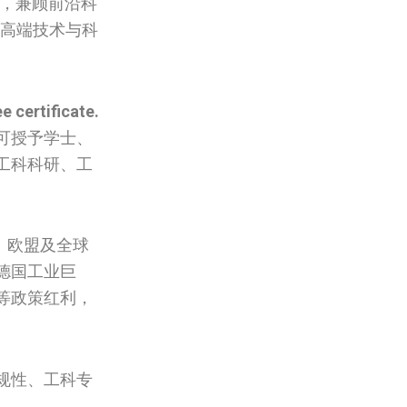
，兼顾前沿科
送高端技术与科
e certificate.
可授予学士、
工科科研、工
。
、欧盟及全球
德国工业巨
等政策红利，
规性、工科专