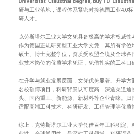
Universität Clausthal degree, buy TU Claustha
研与工业落地，课程体系紧密对接德国工业4.0
研人才。
克劳斯塔尔工业大学文凭具备极高的学术权威性
作为德国正规研究型工业大学文凭，其所有学位
硕士、博士完整学位，资质受欧盟全境及全球各
业技术岗位的优质学术凭证，凭借扎实的工科口
在升学与就业发展层面，文凭优势显著。升学方
名校硕博项目，科研背景认可度高，深造渠道通
头、国内重工、新能源、新材料等企业青睐。归
适配高端工科技术、科研研发、工程管理等优质
综上，克劳斯塔尔工业大学凭借百年工科积淀、
业性、全球通用性，是深耕工科领域、科研深造