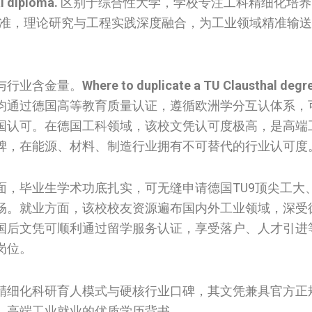
l diploma.
区别于综合性大学，学校专注工科精细化培养
标准，理论研究与工程实践深度融合，为工业领域精准输
与行业含金量。
Where to duplicate a TU Clausthal degre
均通过德国高等教育质量认证，遵循欧洲学分互认体系，
国认可。在德国工科领域，该校文凭认可度极高，是高端
碑，在能源、材料、制造行业拥有不可替代的行业认可度
面，毕业生学术功底扎实，可无缝申请德国TU9顶尖工大
畅。就业方面，该校校友资源遍布国内外工业领域，深受
国后文凭可顺利通过留学服务认证，享受落户、人才引进
岗位。
精细化科研育人模式与硬核行业口碑，其文凭兼具官方正
、高端工业就业的优质学历背书。