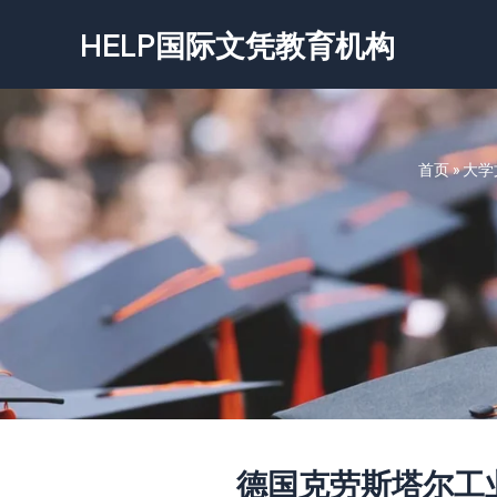
跳
HELP国际文凭教育机构
至
内
容
首页
»
大学
德国克劳斯塔尔工业大学文