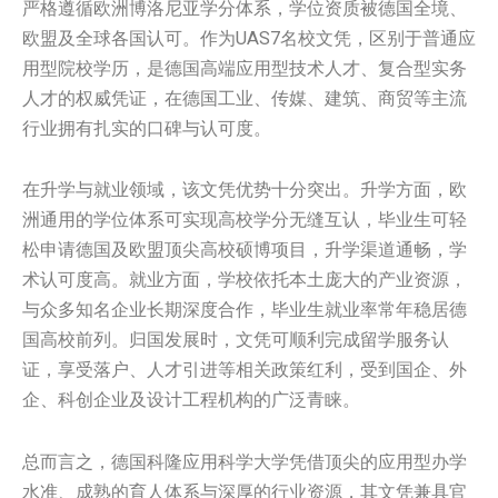
严格遵循欧洲博洛尼亚学分体系，学位资质被德国全境、
欧盟及全球各国认可。作为UAS7名校文凭，区别于普通应
用型院校学历，是德国高端应用型技术人才、复合型实务
人才的权威凭证，在德国工业、传媒、建筑、商贸等主流
行业拥有扎实的口碑与认可度。
在升学与就业领域，该文凭优势十分突出。升学方面，欧
洲通用的学位体系可实现高校学分无缝互认，毕业生可轻
松申请德国及欧盟顶尖高校硕博项目，升学渠道通畅，学
术认可度高。就业方面，学校依托本土庞大的产业资源，
与众多知名企业长期深度合作，毕业生就业率常年稳居德
国高校前列。归国发展时，文凭可顺利完成留学服务认
证，享受落户、人才引进等相关政策红利，受到国企、外
企、科创企业及设计工程机构的广泛青睐。
总而言之，德国科隆应用科学大学凭借顶尖的应用型办学
水准、成熟的育人体系与深厚的行业资源，其文凭兼具官