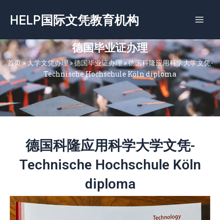
跳
HELP国际文凭教育机构
至
内
容
德国毕业证办理
首页
»
大学文凭办理
»
德国毕业证办理
»
德国科隆应用科学大学文凭-
Technische Hochschule Köln diploma
德国科隆应用科学大学文凭-
Technische Hochschule Köln
diploma