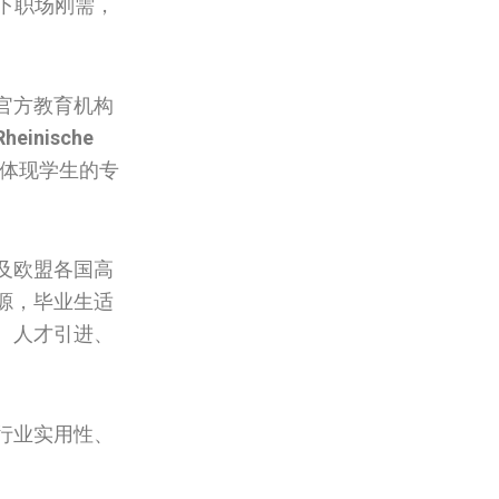
下职场刚需，
官方教育机构
Rheinische
体现学生的专
及欧盟各国高
源，毕业生适
、人才引进、
行业实用性、