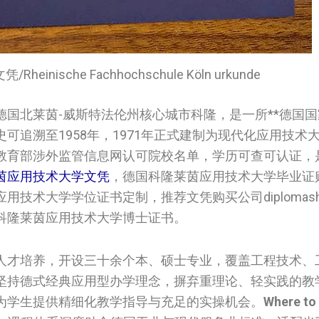
nische Fachhochschule Köln urkunde
德国北莱茵-威斯特法伦州核心城市科隆，是一所**德国国
可追溯至1958年，1971年正式建制为现代化应用技术
教育部涉外监管信息网认可院校名单，学历可查可认证，
茵应用技术大学文凭
，德国科隆莱茵应用技术大学毕业证
大学学位证书定制，推荐文凭购买公司diplomashelp
科隆莱茵应用技术大学博士证书。
人才培养，开设三十余个本、硕士专业，覆盖工程技术、
坚持德式经典应用型办学理念，摒弃重理论、轻实践的教
为学生提供精细化教学指导与充足的实操机会。
Where to 