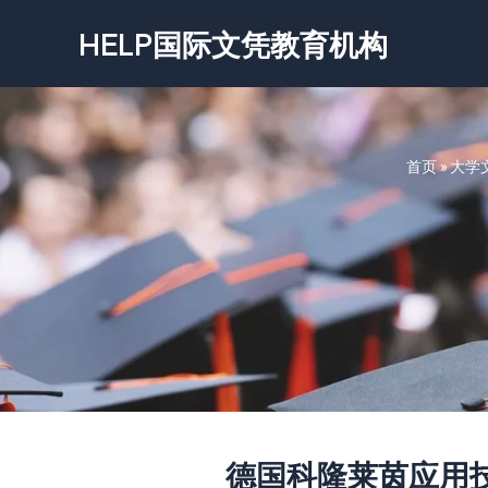
跳
HELP国际文凭教育机构
至
内
容
首页
»
大学
德国科隆莱茵应用技术大学