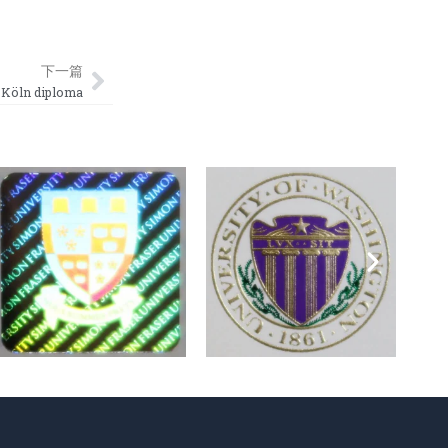
Next
下一篇
öln diploma