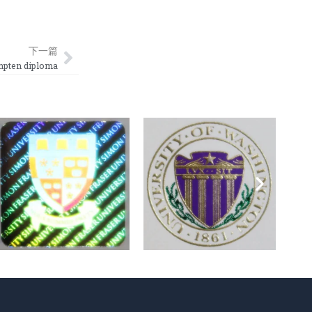
Next
下一篇
en diploma