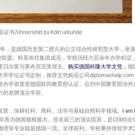
Universität zu Köln urkunde
88年，是德国历史第二悠久的公立综合性研究型大学，坐落
高校联盟、科英布拉集团成员，学校历经六百余年办学积淀
诺贝尔奖与莱布尼茨奖得主。
购买德国科隆大学文凭，
德
证书定制，推荐文凭购买公司diplomashelp.com
校办学资质受德国联邦教育部认证，位列中国教育部涉外
力的老牌顶尖学府。
设置，深耕社科、商科、法学与基础自然科学领域。
I am 
学系为德国规模最大、排名前三的顶尖院系，是CEMS全
物理等专业稳居德国一流、全球前列。学校秉持传统学术