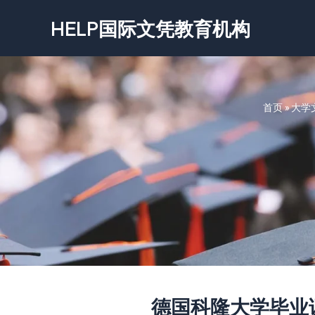
跳
HELP国际文凭教育机构
至
内
容
首页
»
大学
德国科隆大学毕业证书-Un