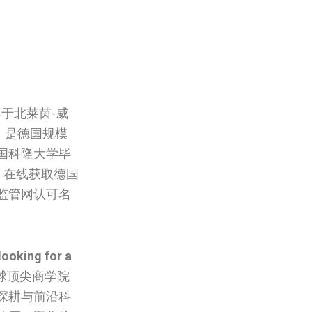
于北莱茵-威
，是德国规模
国科隆大学毕
. 在线获取德国
监管网认可名
looking for a
球顶尖商学院
深耕与前沿科