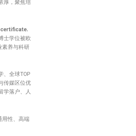
浓厚，聚焦培
certificate.
博士学位被欧
业素养与科研
、全球TOP
与传媒区位优
留学落户、人
通用性、高端