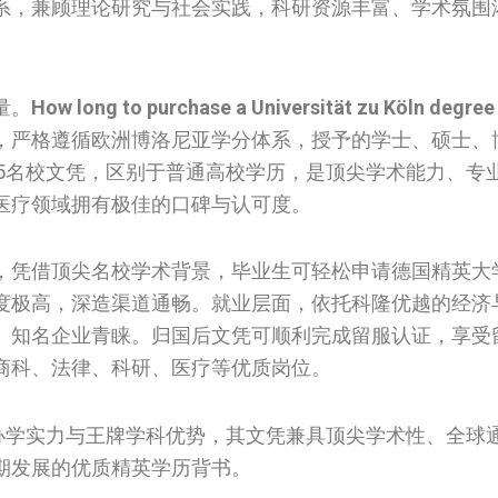
系，兼顾理论研究与社会实践，科研资源丰富、学术氛围
量。
How long to purchase a Universität zu Köln degree 
，严格遵循欧洲博洛尼亚学分体系，授予的学士、硕士、
15名校文凭，区别于普通高校学历，是顶尖学术能力、专
医疗领域拥有极佳的口碑与认可度。
，凭借顶尖名校学术背景，毕业生可轻松申请德国精英大学
度极高，深造渠道通畅。就业层面，依托科隆优越的经济
、知名企业青睐。归国后文凭可顺利完成留服认证，享受
商科、法律、科研、医疗等优质岗位。
尖办学实力与王牌学科优势，其文凭兼具顶尖学术性、全球
期发展的优质精英学历背书。