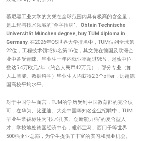
慕尼黑工业大学的文凭在全球范围内具有极高的含金量，
是工程与技术领域的“金字招牌”。
Obtain Technische
Universität München degree, buy TUM diploma in
Germany.
在2026年QS世界大学排名中，TUM位列全球第
22位，工程技术领域排名第16位，其文凭在德国及欧洲企
业中备受青睐。毕业生一年内就业率超过96%，起薪中位
数达5.4万欧元/年（约合人民币42万元），部分专业（如
人工智能、数据科学）毕业生人均获得2.3个offer，远超德
国高校平均水平。
对于中国学生而言，TUM的学历受到中国教育部的完全认
可，在华为、比亚迪、大众中国等知名企业招聘中，TUM
毕业生常被标注为“技术扎实、创新能力强”的复合型人
才。学校地处德国经济中心，毗邻宝马、西门子等世界
500强企业总部，为学生提供了丰富的实习和就业机会。