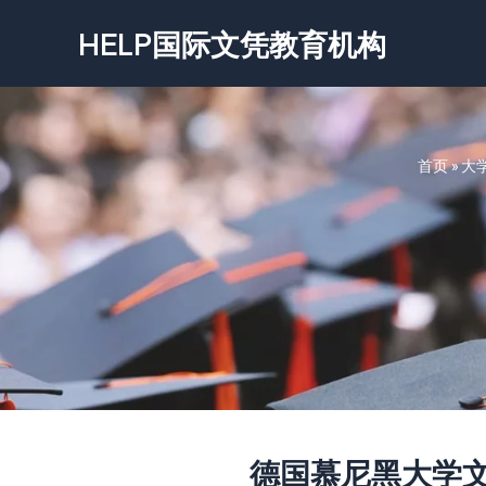
跳
HELP国际文凭教育机构
至
内
容
首页
»
大
德国慕尼黑大学文凭证书