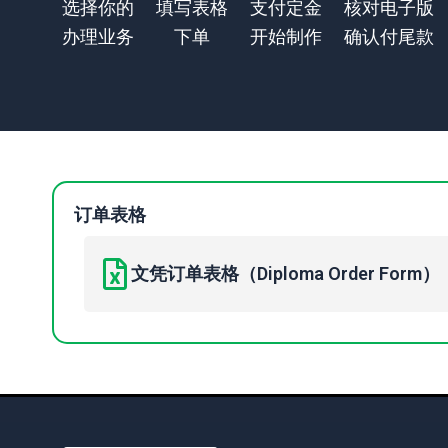
选择你的
填写表格
支付定金
核对电子版
办理业务
下单
开始制作
确认付尾款
订单表格
文凭订单表格（Diploma Order Form）