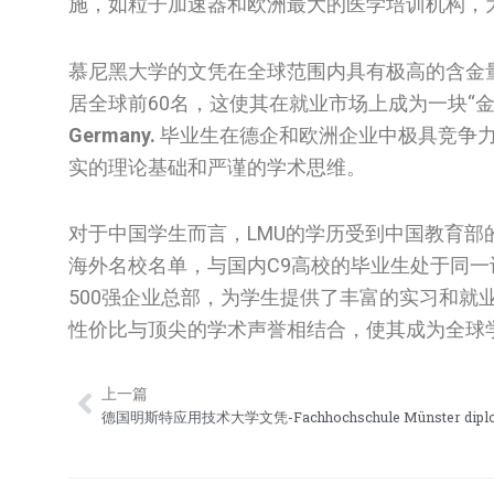
施，如粒子加速器和欧洲最大的医学培训机构，
慕尼黑大学的文凭在全球范围内具有极高的含金量，
居全球前60名，这使其在就业市场上成为一块“金
Germany.
毕业生在德企和欧洲企业中极具竞争力
实的理论基础和严谨的学术思维。
对于中国学生而言，LMU的学历受到中国教育
海外名校名单，与国内C9高校的毕业生处于同
500强企业总部，为学生提供了丰富的实习和就
性价比与顶尖的学术声誉相结合，使其成为全球
上一篇
Prev
德国明斯特应用技术大学文凭-Fachhochschule Münster dipl