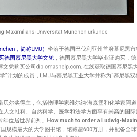
imilians-Universität München urkunde
 München，简称LMU）
坐落于德国巴伐利亚州首府慕尼黑市
买德国慕尼黑大学文凭
，德国慕尼黑大学毕业证购买，德
买公司diplomashelp.com. 在线获取德国慕尼
学”计划的成员，LMU与慕尼黑工业大学并称为“慕尼黑双
诺贝尔奖得主，包括物理学家维尔纳·海森堡和化学家阿道夫
其在人文社科、自然科学、医学和法学方面享有崇高的国际
常年位居世界前列。
How much to order a Ludwig-Maxim
国规模最大的大学图书馆，馆藏超600万册，并配备全