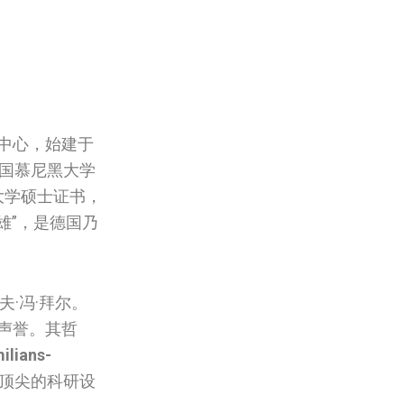
中心，始建于
国慕尼黑大学
黑大学硕士证书，
雄”，是德国乃
·冯·拜尔。
声誉。其哲
ilians-
球顶尖的科研设