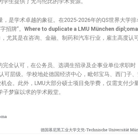
为学生提供了无与伦比的学术资源。
是学术卓越的象征。在2025-2026年的QS世界大学排
字招牌”。
Where to duplicate a LMU München dipl;oma c
，尤其是在咨询、金融、制药和汽车行业，雇主高度认可
部的完全认可，在公务员、选调生招录及企事业单位求职时
一认可层级。学校地处德国经济中心，毗邻宝马、西门子、
业机会。此外，LMU大部分硕士项目免学费，仅需支付少
学子梦寐以求的学术殿堂。
oma
德国慕尼黑工业大学文凭-Technische Universität Münc