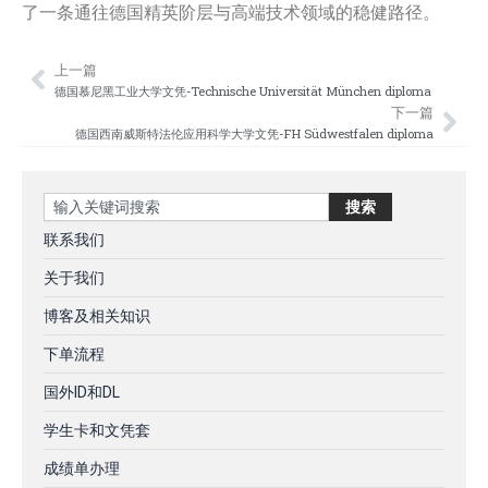
了一条通往德国精英阶层与高端技术领域的稳健路径。
上一篇
Prev
Nex
德国慕尼黑工业大学文凭-Technische Universität München diploma
下一篇
德国西南威斯特法伦应用科学大学文凭-FH Südwestfalen diploma
Search
搜索
联系我们
关于我们
博客及相关知识
下单流程
国外ID和DL
学生卡和文凭套
成绩单办理