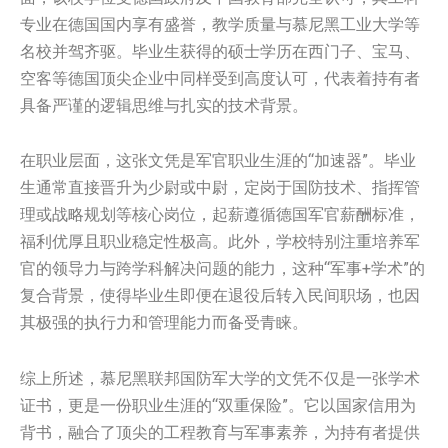
专业在德国国内享有盛誉，教学质量与慕尼黑工业大学等
名校并驾齐驱。毕业生获得的硕士学历在西门子、宝马、
空客等德国顶尖企业中同样受到高度认可，代表着持有者
具备严谨的逻辑思维与扎实的技术背景。
在职业层面，这张文凭是军官职业生涯的“加速器”。毕业
生通常直接晋升为少尉或中尉，定岗于国防技术、指挥管
理或战略规划等核心岗位，起薪遵循德国军官薪酬标准，
福利优厚且职业稳定性极高。此外，学校特别注重培养军
官的领导力与跨学科解决问题的能力，这种“军事+学术”的
复合背景，使得毕业生即便在退役后转入民间职场，也因
其极强的执行力和管理能力而备受青睐。
综上所述，慕尼黑联邦国防军大学的文凭不仅是一张学术
证书，更是一份职业生涯的“双重保险”。它以国家信用为
背书，融合了顶尖的工程教育与军事素养，为持有者提供