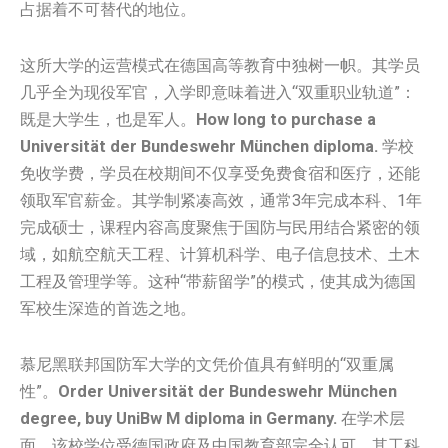
占据着不可替代的地位。
这所大学的运营模式在德国高等教育中独树一帜。其学员
几乎全为现役军官，入学即意味着进入“双重职业轨道”：
既是大学生，也是军人。
How long to purchase a
Universität der Bundeswehr München diploma.
学校
免收学费，学员在校期间不仅享受免费食宿和医疗，还能
领取军官薪金。其学制紧凑高效，通常3年完成本科、1年
完成硕士，课程内容高度聚焦于国防与民用结合紧密的领
域，如航空航天工程、计算机科学、电子信息技术、土木
工程及管理学等。这种“带薪留学”的模式，使其成为德国
军校生深造的首选之地。
慕尼黑联邦国防军大学的文凭价值具有鲜明的“双重属
性”。
Order Universität der Bundeswehr München
degree, buy UniBw M diploma in Germany.
在学术层
面，该校学位受德国政府及中国教育部完全认可，其工科