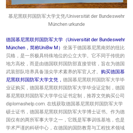
慕尼黑联邦国防军大学文凭/Universität der Bundeswehr
München urkunde
德国慕尼黑联邦国防军大学（Universität der Bundeswehr
München，简称UniBw M）
坐落于德国慕尼黑南郊的纽比
贝格，是一所极具特殊地位的公立大学。它不同于传统的
地方高校，而是由德国联邦国防部直接管辖，旨在为德国
武装部队培养具备顶尖学术素养的军官人才。
购买德国慕
尼黑联邦国防军大学文凭，
德国慕尼黑联邦国防军大学毕
业证购买，德国慕尼黑联邦国防军大学毕业证定制，德国
慕尼黑联邦国防军大学学位证书定制，推荐文凭购买公司
diplomashelp.com. 在线获取德国慕尼黑联邦国防军大学
硕士证书，德国慕尼黑联邦国防军大学博士证书。作为德
国仅有的两所军事大学之一，它既是军事训练基地，也是
学术严谨的科研中心，在德国的国防教育与工程技术领域