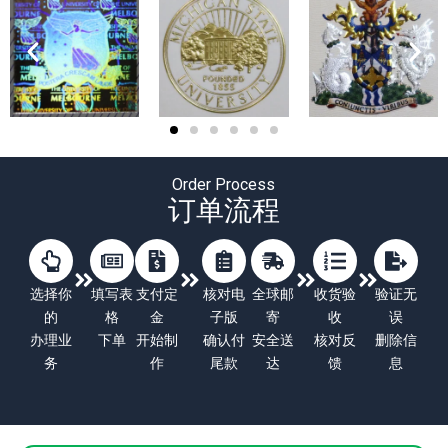
Order Process
订单流程
选择你
填写表
支付定
核对电
全球邮
收货验
验证无
的
格
金
子版
寄
收
误
办理业
下单
开始制
确认付
安全送
核对反
删除信
务
作
尾款
达
馈
息