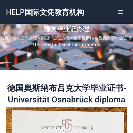
跳
HELP国际文凭教育机构
至
内
容
德国毕业证办理
首页
»
大学文凭办理
»
德国毕业证办理
»
德国奥斯纳布吕克大学毕业证书-
Universität Osnabrück diploma
德国奥斯纳布吕克大学毕业证书-
Universität Osnabrück diploma