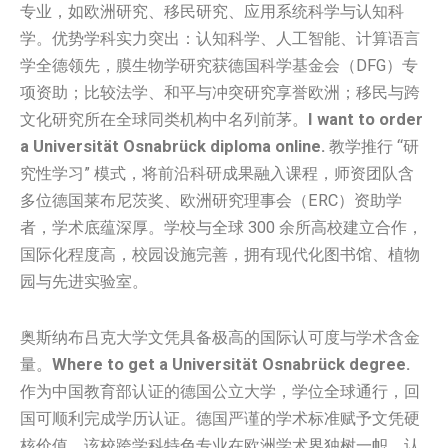
专业，如欧洲研究、移民研究、应用系统科学与认知科
学。优势学科实力突出：认知科学、人工智能、计算语言
学全德领先，膜生物学研究获德国科学基金会（DFG）专
项资助；比较法学、和平与冲突研究享誉欧洲；移民与跨
文化研究所在全球同类机构中名列前茅。
I want to order
a Universität Osnabrück diploma online.
教学推行 “研
究性学习” 模式，将前沿科研成果融入课程，师资团队含
多位德国莱布尼茨奖、欧洲研究理事会（ERC）资助学
者，学术底蕴深厚。学校与全球 300 余所高校建立合作，
国际化程度高，校园设施完善，拥有现代化图书馆、植物
园与先进实验室。
奥斯纳布吕克大学文凭具备极高的国际认可度与学术含金
量。
Where to get a Universität Osnabrück degree.
作为中国教育部认证的德国公立大学，学位全球通行，回
国可顺利完成学历认证。德国严谨的学术标准赋予文凭硬
核价值，该校跨学科特色专业在欧洲学术界独树一帜，认