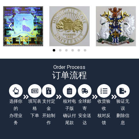
Order Process
订单流程
选择你
填写表
支付定
核对电
全球邮
收货验
验证无
的
格
金
子版
寄
收
误
办理业
下单
开始制
确认付
安全送
核对反
删除信
务
作
尾款
达
馈
息