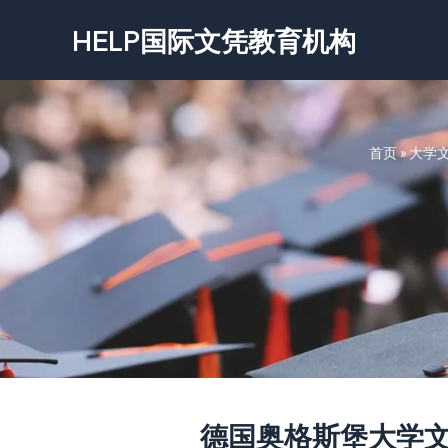
跳
HELP国际文凭教育机构
至
内
容
首页
»
大学
德国奥格斯堡大学文凭-Uni