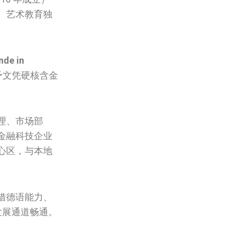
、艺术教育独
nde in
予文凭硬核含金
理、市场部
金融科技企业
心区，与本地
借德语能力、
发展通道畅通。