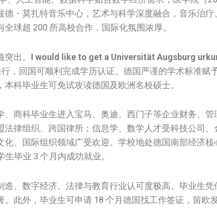
波德・莫扎特音乐中心，艺术与科学深度融合，音乐治疗
全球超 200 所高校合作，国际化氛围浓厚。
值突出。
I would like to get a Universität Augsburg urku
通行，回国可顺利完成学历认证。德国严谨的学术标准赋
，本科毕业生可免试攻读德国及欧洲名校硕士。
学、商科毕业生进入宝马、奥迪、西门子等企业财务、管
盟法律组织、跨国律所；信息学、数学人才受科技公司、
文化、国际组织领域广受欢迎。学校地处德国南部经济核
学生毕业 3 个月内成功就业。
制造、数字经济、法律与教育行业认可度极高。毕业生凭
。此外，毕业生可申请 18 个月德国找工作签证，留欧