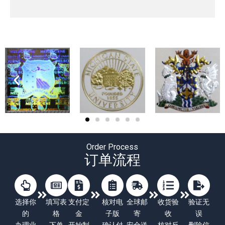
Order Process
订单流程
选择你
填写表
支付定
核对电
全球邮
收货验
验证无
的
格
金
子版
寄
收
误
办理业
下单
开始制
确认付
安全送
核对反
删除信