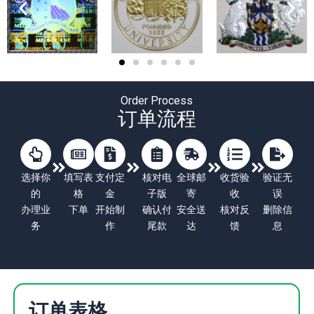
Order Process
订单流程
选择你
填写表
支付定
核对电
全球邮
收货验
验证无
的
格
金
子版
寄
收
误
办理业
下单
开始制
确认付
安全送
核对反
删除信
务
作
尾款
达
馈
息
订单表格