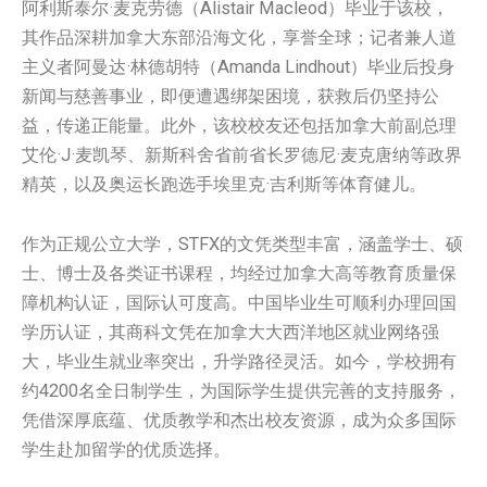
阿利斯泰尔·麦克劳德（Alistair Macleod）毕业于该校，
其作品深耕加拿大东部沿海文化，享誉全球；记者兼人道
主义者阿曼达·林德胡特（Amanda Lindhout）毕业后投身
新闻与慈善事业，即便遭遇绑架困境，获救后仍坚持公
益，传递正能量。此外，该校校友还包括加拿大前副总理
艾伦·J·麦凯琴、新斯科舍省前省长罗德尼·麦克唐纳等政界
精英，以及奥运长跑选手埃里克·吉利斯等体育健儿。
作为正规公立大学，STFX的文凭类型丰富，涵盖学士、硕
士、博士及各类证书课程，均经过加拿大高等教育质量保
障机构认证，国际认可度高。中国毕业生可顺利办理回国
学历认证，其商科文凭在加拿大大西洋地区就业网络强
大，毕业生就业率突出，升学路径灵活。如今，学校拥有
约4200名全日制学生，为国际学生提供完善的支持服务，
凭借深厚底蕴、优质教学和杰出校友资源，成为众多国际
学生赴加留学的优质选择。