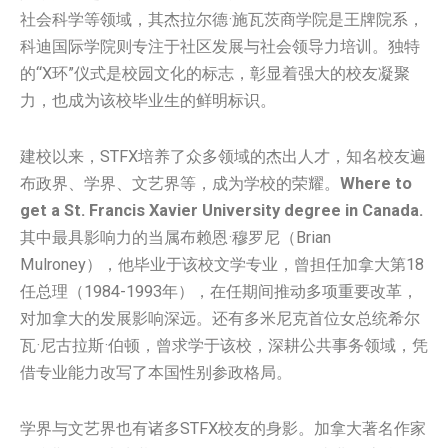
社会科学等领域，其杰拉尔德·施瓦茨商学院是王牌院系，
科迪国际学院则专注于社区发展与社会领导力培训。独特
的“X环”仪式是校园文化的标志，彰显着强大的校友凝聚
力，也成为该校毕业生的鲜明标识。
建校以来，STFX培养了众多领域的杰出人才，知名校友遍
布政界、学界、文艺界等，成为学校的荣耀。
Where to
get a St. Francis Xavier University degree in Canada.
其中最具影响力的当属布赖恩·穆罗尼（Brian
Mulroney），他毕业于该校文学专业，曾担任加拿大第18
任总理（1984-1993年），在任期间推动多项重要改革，
对加拿大的发展影响深远。还有多米尼克首位女总统希尔
瓦·尼古拉斯·伯顿，曾求学于该校，深耕公共事务领域，凭
借专业能力改写了本国性别参政格局。
学界与文艺界也有诸多STFX校友的身影。加拿大著名作家