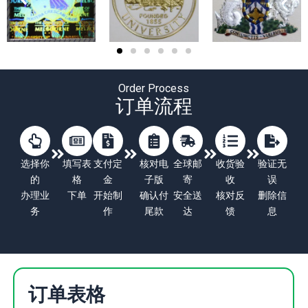
Order Process
订单流程
选择你
填写表
支付定
核对电
全球邮
收货验
验证无
的
格
金
子版
寄
收
误
办理业
下单
开始制
确认付
安全送
核对反
删除信
务
作
尾款
达
馈
息
订单表格