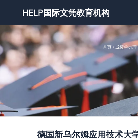
跳
HELP国际文凭教育机构
至
内
容
首页
»
成绩单办理
德国新乌尔姆应用技术大学成绩单-H