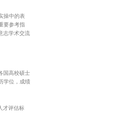
实操中的表
重要参考指
意志学术交流
盟各国高校硕士
历学位，成绩
人才评估标
。