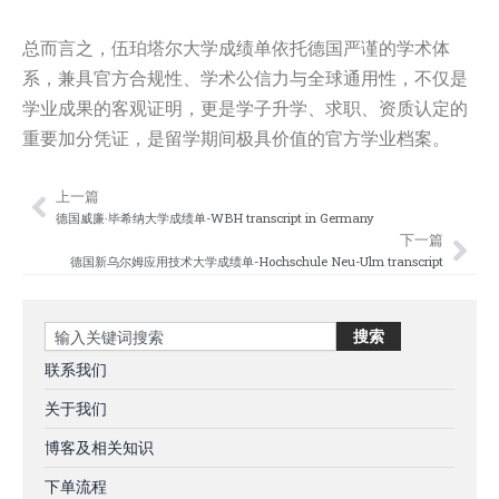
总而言之，伍珀塔尔大学成绩单依托德国严谨的学术体
系，兼具官方合规性、学术公信力与全球通用性，不仅是
学业成果的客观证明，更是学子升学、求职、资质认定的
重要加分凭证，是留学期间极具价值的官方学业档案。
上一篇
Prev
Nex
德国威廉·毕希纳大学成绩单-WBH transcript in Germany
下一篇
德国新乌尔姆应用技术大学成绩单-Hochschule Neu-Ulm transcript
Search
搜索
联系我们
关于我们
博客及相关知识
下单流程