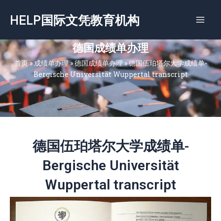
跳
HELP国际文凭教育机构
至
内
容
德国成绩单办理
首页
»
成绩单办理
»
德国成绩单办理
»
德国伍珀塔尔大学成绩单-
Bergische Universität Wuppertal transcript
德国伍珀塔尔大学成绩单-
Bergische Universität
Wuppertal transcript