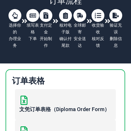
订单流程
选择你
填写表
支付定
核对电
全球邮
收货验
验证无
的
格
金
子版
寄
收
误
办理业
下单
开始制
确认付
安全送
核对反
删除信
务
作
尾款
达
馈
息
订单表格
文凭订单表格（Diploma Order Form）