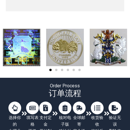
Order Process
订单流程
选择你
填写表
支付定
核对电
全球邮
收货验
验证无
的
格
金
子版
寄
收
误