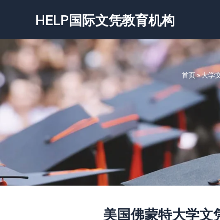
跳
HELP国际文凭教育机构
至
内
容
首页
»
大学
美国佛蒙特大学文凭-Univ