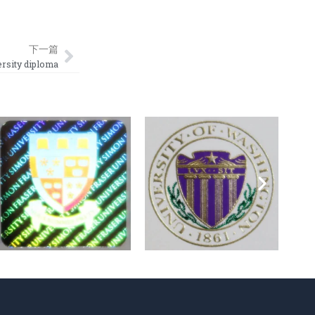
Next
下一篇
ity diploma