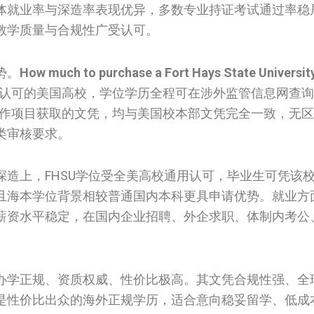
体就业率与深造率表现优异，多数专业持证考试通过率稳
教学质量与合规性广受认可。
势。
How much to purchase a Fort Hays State Universit
认可的美国高校，学位学历全程可在涉外监管信息网查询
外合作项目获取的文凭，均与美国校本部文凭完全一致，无
类审核要求。
造上，FHSU学位受全美高校通用认可，毕业生可凭该
且海本学位背景相较普通国内本科更具申请优势。就业方
薪资水平稳定，在国内企业招聘、外企求职、体制内考公
办学正规、资质权威、性价比极高。其文凭合规性强、全
是性价比出众的海外正规学历，适合意向稳妥留学、低成