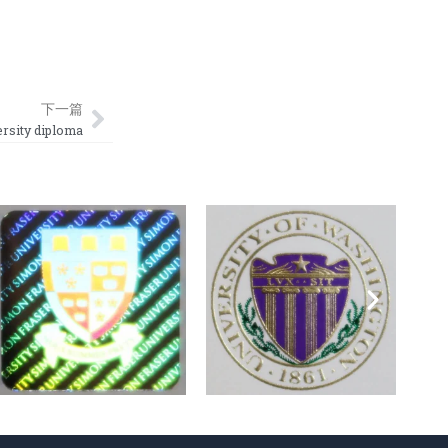
Next
下一篇
ity diploma