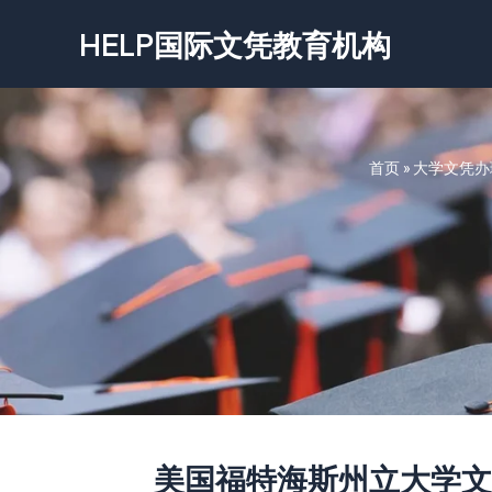
跳
HELP国际文凭教育机构
至
内
容
首页
»
大学文凭办
美国福特海斯州立大学文凭-Fort 