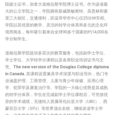
院硕士证书，加拿大道格拉斯学院博士证书。作为该省最
大的公立学院之一，学院拥有新威斯敏斯特、高贵林和素
里三大校区，交通便利，距温哥华市中心仅25分钟车程。
学院以其优质的教学、灵活的转学分体系和多元的文化环
境而闻名，每年吸引着来自全球90多个国家的约14,000名
学分制学生。
道格拉斯学院提供多层次的教育服务，包括副学士学位、
学士学位、大学转学分课程以及各类职业培训证书与文
凭。
The new version of the Douglas College diploma
in Canada.
其课程设置兼具学术深度与职业导向，热门专
业涵盖护理、工商管理、儿童与青少年保健、应用心理
学、犯罪学及康复治疗等。学院的一大核心优势是其成熟
的转学分体系，学生在完成副学士学位课程后，可凭借优
异的学术成绩，无缝转入英属哥伦比亚大学（UBC）、西
蒙菲莎大学（SFU）等世界顶尖名校，继续攻读学士学