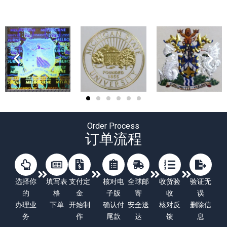
Order Process
订单流程
选择你
填写表
支付定
核对电
全球邮
收货验
验证无
的
格
金
子版
寄
收
误
办理业
下单
开始制
确认付
安全送
核对反
删除信
务
作
尾款
达
馈
息