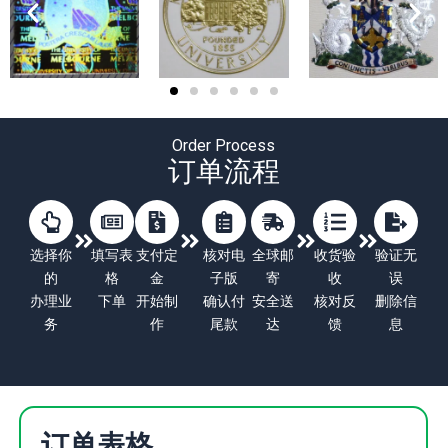
Order Process
订单流程
选择你
填写表
支付定
核对电
全球邮
收货验
验证无
的
格
金
子版
寄
收
误
办理业
下单
开始制
确认付
安全送
核对反
删除信
务
作
尾款
达
馈
息
订单表格