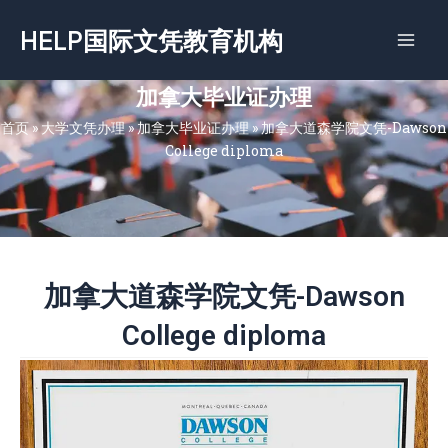
跳
HELP国际文凭教育机构
至
内
容
加拿大毕业证办理
首页
»
大学文凭办理
»
加拿大毕业证办理
»
加拿大道森学院文凭-Dawson
College diploma
加拿大道森学院文凭-Dawson
College diploma