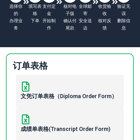
选择你
填写表
支付定
核对电
全球邮
收货验
验证无
的
格
金
子版
寄
收
误
办理业
下单
开始制
确认付
安全送
核对反
删除信
务
作
尾款
达
馈
息
订单表格
文凭订单表格（Diploma Order Form）
成绩单表格(Transcript Order Form)