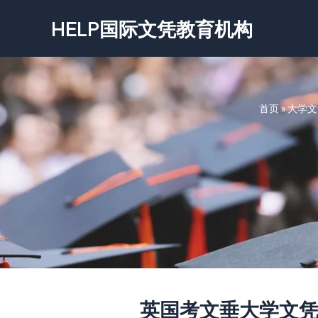
跳
HELP国际文凭教育机构
至
内
容
首页
»
大学文
英国考文垂大学文凭证书-Co