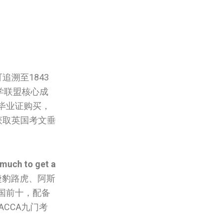
溯至1843
学联盟核心成
‌毕业证购买，
获取英国‌考文垂
much to get a
捷豹路虎、阿斯
国前十，配备
CCA九门考