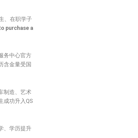
科生、在职学子
to purchase a
服务中心官方
历含金量受国
车制造、艺术
生成功升入QS
学、学历提升