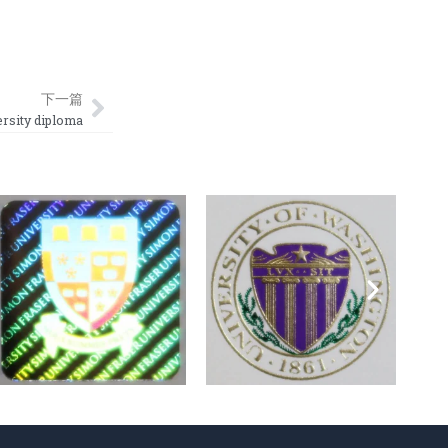
Next
下一篇
ity diploma