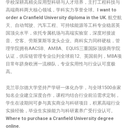
学校深耕高精尖应用型科研与人才培养，主打工程科技与
高端商科两大核心领域，学科实力享誉全球。
I want to
order a Cranfield University diploma in the UK.
航空航
天、自动驾驶、汽车工程、可持续能源等工科专业稳居英
国顶尖水平，依托专属机场与高端实验室，深度对接波
音、空客、劳斯莱斯等龙头企业。商科实力同样硬核，管
理学院拥有AACSB、AMBA、EQUIS三重国际顶级商学院
认证，供应链管理专业位列全球前12、英国前列，MBA项
目常年跻身欧洲一流梯队，专业实用性与行业认可度极
高。
克兰菲尔德大学坚持产学研一体化办学，与全球1500余家
知名企业建立深度合作，课程均结合行业前沿需求定制，
学生在读期间可参与真实商业与科研项目，积累高端行业
实操经验，毕业生实操能力与科研素养广受行业认可。
Where to purchase a Cranfield University degree
online.