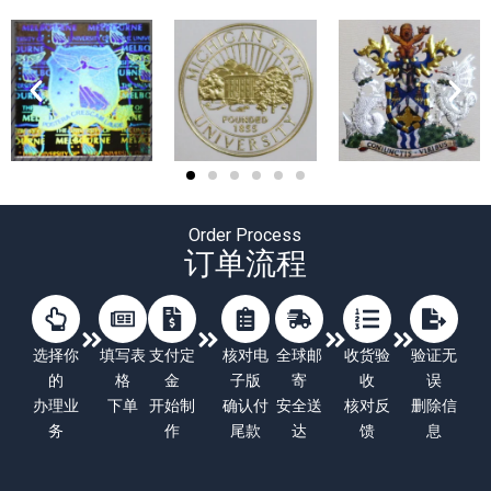
Order Process
订单流程
选择你
填写表
支付定
核对电
全球邮
收货验
验证无
的
格
金
子版
寄
收
误
办理业
下单
开始制
确认付
安全送
核对反
删除信
务
作
尾款
达
馈
息