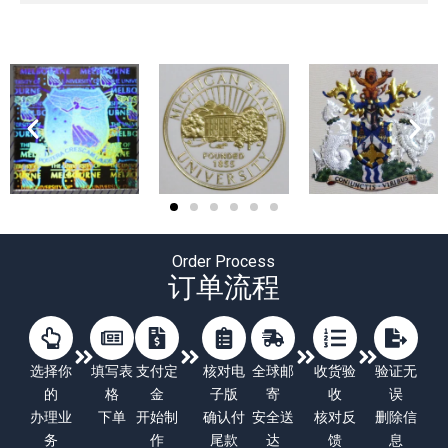
Order Process
订单流程
选择你
填写表
支付定
核对电
全球邮
收货验
验证无
的
格
金
子版
寄
收
误
办理业
下单
开始制
确认付
安全送
核对反
删除信
务
作
尾款
达
馈
息