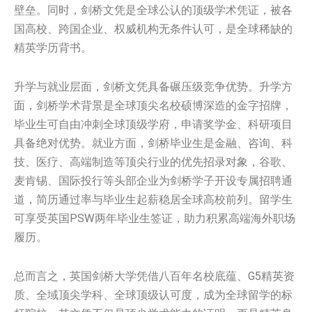
壁垒。同时，剑桥文凭是全球公认的顶级学术凭证，被各
国高校、跨国企业、权威机构无条件认可，是全球稀缺的
精英学历背书。
升学与就业层面，剑桥文凭具备碾压级竞争优势。升学方
面，剑桥学术背景是全球顶尖名校硕博深造的金字招牌，
毕业生可自由冲刺全球顶级学府，申请奖学金、科研项目
具备绝对优势。就业方面，剑桥毕业生是金融、咨询、科
技、医疗、高端制造等顶尖行业的优先招录对象，谷歌、
麦肯锡、国际投行等头部企业为剑桥学子开设专属招聘通
道，简历通过率与毕业生起薪稳居全球高校前列。留学生
可享受英国PSW两年毕业生签证，助力积累高端海外职场
履历。
总而言之，英国剑桥大学凭借八百年名校底蕴、G5精英资
质、全域顶尖学科、全球顶级认可度，成为全球留学的标