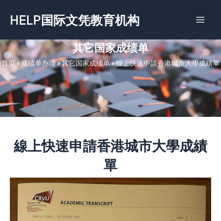
跳
HELP国际文凭教育机构
至
内
容
其它国家成绩单
首页
»
成绩单办理
»
其它国家成绩单
»
線上快速申請香港城市大學成績單
線上快速申請香港城市大學成績
單