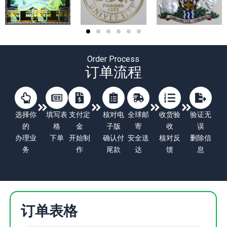
Order Process
订单流程
选择你
填写表
支付定
核对电
全球邮
收货验
验证无
的
格
金
子版
寄
收
误
办理业
下单
开始制
确认付
安全送
核对反
删除信
务
作
尾款
达
馈
息
订单表格