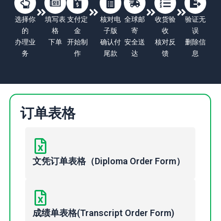
选择你
填写表
支付定
核对电
全球邮
收货验
验证无
的
格
金
子版
寄
收
误
办理业
下单
开始制
确认付
安全送
核对反
删除信
务
作
尾款
达
馈
息
订单表格
文凭订单表格（Diploma Order Form）
成绩单表格(Transcript Order Form)