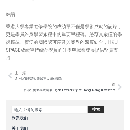
結語
香港大學專業進修學院的成績單不僅是學術成就的記錄，
更是學員終身學習旅程中的重要里程碑。憑藉其嚴謹的學
術標準、廣泛的國際認可度及與業界的深度結合，HKU
SPACE成績單持續為學員的升學與職業發展提供堅實支
持。
上一篇
Prev
Nex
線上快速申請香港城市大學成績單
下一篇
香港公開大學成績單-Open University of Hong Kong transcript
Search
搜索
联系我们
关于我们