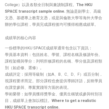
College）以及各類全日制與兼讀制課程。
The HKU
SPACE transcript sample online.
無論是副學士、高級
文憑、基礎專上教育文憑，或是與倫敦大學等海外大學合
辦的學位課程，學員完成課程後均可獲得相應成績單。
成績單的核心內容
一份標準的HKU SPACE成績單通常包含以下資訊：
學員基本資料：包括姓名、學號、課程名稱及修讀年份。
課程架構與學分：列明所修課程的名稱、學分值及課程類
別（如必修、選修）。
成績評定：採用等級制（如A、B、C、D、F）或百分制，
視課程要求而定。部分課程也會提供導師評語，反映學員
在課堂參與、專案實踐等方面的表現。
學術榮譽：如學員獲得獎學金、優異生稱號或參與特別項
目，成績單上會加以標註。
Where to get a realistic
HKU SPACE transcript online.