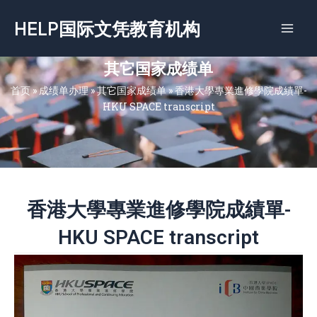
跳
HELP国际文凭教育机构
至
内
容
其它国家成绩单
首页
»
成绩单办理
»
其它国家成绩单
»
香港大學專業進修學院成績單-
HKU SPACE transcript
香港大學專業進修學院成績單-
HKU SPACE transcript