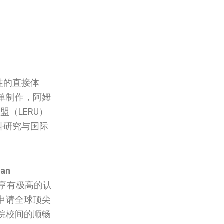
性的直接体
单制作，阿姆
盟（LERU）
科研究与国际
van
内享有极高的认
申请全球顶尖
院校间的顺畅