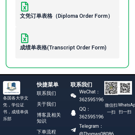
文凭订单表格（Diploma Order Form）
成绩单表格(Transcript Order Form)
快捷菜单
联系我们
WeChat：
联系我们
各国各大学文
362595196
关于我们
凭，学位证
WhatsA
微信扫
QQ：
书，成绩单俱
扫一扫
一扫
博客及相关
362595196
乐部
知识
Telegram：
下单流程
@Thomas08086