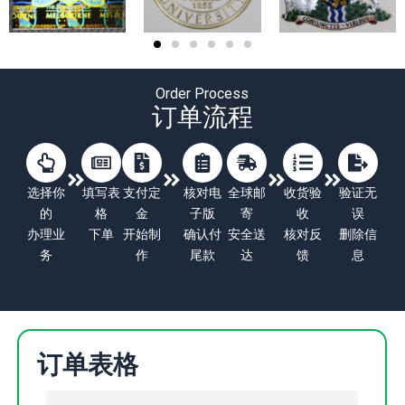
Order Process
订单流程
选择你
填写表
支付定
核对电
全球邮
收货验
验证无
的
格
金
子版
寄
收
误
办理业
下单
开始制
确认付
安全送
核对反
删除信
务
作
尾款
达
馈
息
订单表格