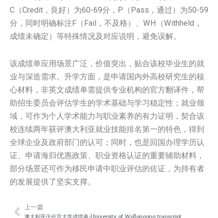
C（Credit，良好）为60-69分，P（Pass，通过）为50-59
分，同时明确标注F（Fail，不及格）、WH（Withheld，
成绩未确定）等特殊情况及对应说明，避免误解。
该成绩单应用场景广泛，价值突出，贴合该校毕业生的就
业与深造需求。升学方面，是申请国内外高校研究生的核
心材料，非英文成绩单需提供专业机构的官方翻译件，帮
助招生委员会评估学生的学术基础与学习稳定性；就业领
域，可作为个人学术能力与职业素养的有力证明，契合该
校连续两年获评澳大利亚就业技能排名第一的特色，得到
全球企业及政府部门的认可；同时，也是回国办理学历认
证、申请海归优惠政策、职业资格认证的重要辅助材料，
部分场景还可作为移民申请中职业评估的佐证，为持有者
的发展提供了坚实支撑。
上一篇
Prev
Nex
澳大利亚伍伦贡大学成绩单-University of Wollongong transcript