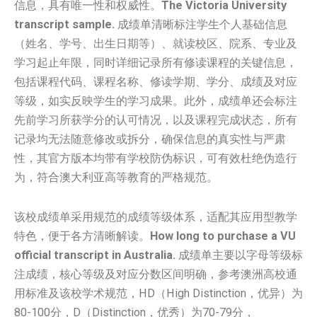
信息，具有唯一性和权威性。
The Victoria University
transcript sample.
成绩单清晰标注学生个人基础信息
（姓名、学号、出生日期等）、就读校区、院系、专业及
学习起止年限，同时详细记录所有修读课程的关键信息，
包括课程代码、课程名称、修读学期、学分、成绩及对应
等级，如实反映学生的学习成果。此外，成绩单还会标注
先前学习所获学分的认可情况，以及课程完成状态，所有
记录均无法随意修改或拆分，确保信息的真实性与严肃
性，其官方版本均带有学校防伪标识，可有效杜绝伪造行
为，符合澳大利亚高等教育的严格规范。
该校成绩单采用规范的成绩等级体系，适配其应用型教学
特色，便于各方清晰解读。
How long to purchase a VU
official transcript in Australia.
成绩单主要以字母等级标
注成绩，核心等级及对应分数区间明确，参考澳洲高校通
用标准及该校学术规范，HD（High Distinction，优异）为
80-100分，D（Distinction，优秀）为70-79分，