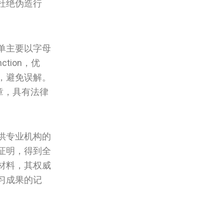
杜绝伪造行
单主要以字母
ction，优
明，避免误解。
章，具有法律
供专业机构的
证明，得到全
材料，其权威
习成果的记