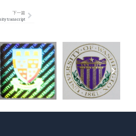
Next
下一篇
 transcript