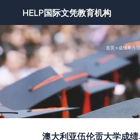
跳
HELP国际文凭教育机构
至
内
容
首页
»
成绩单办
澳大利亚伍伦贡大学成绩单-Unive