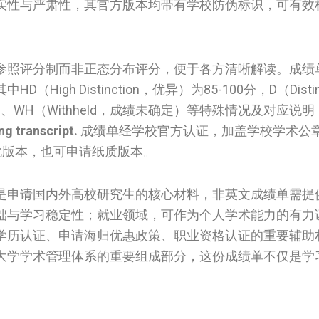
实性与严肃性，其官方版本均带有学校防伪标识，可有效
参照评分制而非正态分布评分，便于各方清晰解读。成绩
h Distinction，优异）为85-100分，D（Distin
格）、WH（Withheld，成绩未确定）等特殊情况及对应说
ng transcript.
成绩单经学校官方认证，加盖学校学术公
字化版本，也可申请纸质版本。
是申请国内外高校研究生的核心材料，非英文成绩单需提
础与学习稳定性；就业领域，可作为个人学术能力的有力
学历认证、申请海归优惠政策、职业资格认证的重要辅助
大学学术管理体系的重要组成部分，这份成绩单不仅是学