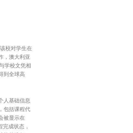
），是该校对学生在
绩单制作，澳大利亚
性，与学校文凭相
得到全球高
个人基础信息
，包括课程代
会被显示在
程完成状态，