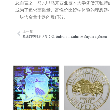
总而言之，马六甲马来西亚技术大学凭借其独特
成为了追求高质量、高性价比留学体验的理想选择
一块含金量十足的敲门砖。
上一篇
Prev
马来西亚理科大学文凭-Universiti Sains Malaysia diploma