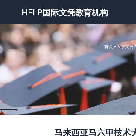
跳
HELP国际文凭教育机构
至
内
容
首页
»
大学文凭
马来西亚马六甲技术大学文凭/