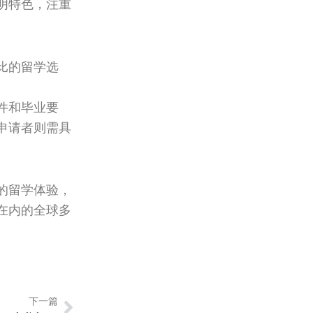
明特色，注重
比的留学选
件和毕业要
申请者则需具
的留学体验，
在内的全球多
Next
下一篇