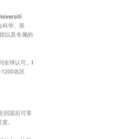
niversiti
会科学、医
洋馆以及专属的
到全球认可。
I
1200名区
生回国后可享
可度。