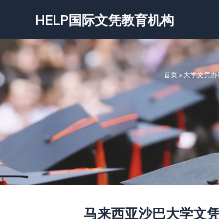
跳
HELP国际文凭教育机构
至
内
容
首页
»
大学文凭办
马来西亚沙巴大学文凭-Unive