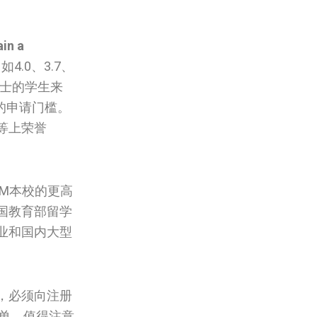
in a
.0、3.7、
博士的学生来
的申请门槛。
等上荣誉
M本校的更高
国教育部留学
业和国内大型
，必须向注册
绩单。值得注意