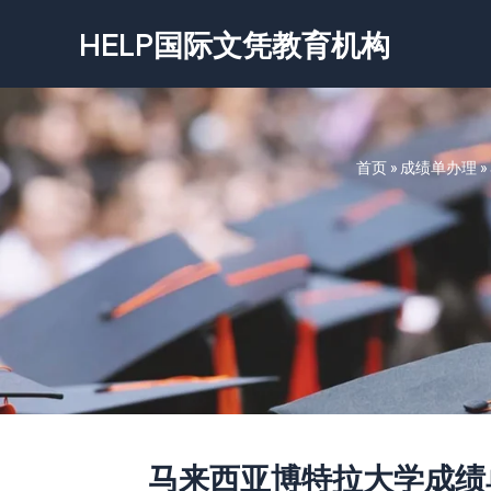
跳
HELP国际文凭教育机构
至
内
容
首页
»
成绩单办理
»
马来西亚博特拉大学成绩单-Univer