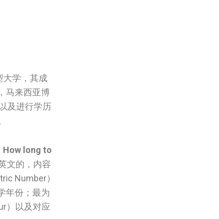
型大学，其成
，马来西亚博
业以及进行学历
。
。
How long to
）是全英文的，内容
 Number）
学年份；最为
ur）以及对应