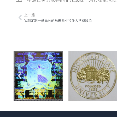
上一篇
Prev
我想定制一份高分的马来西亚拉曼大学成绩单