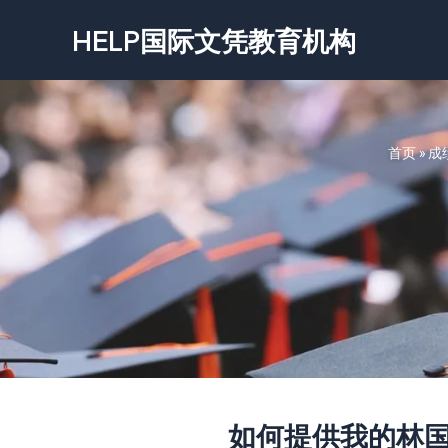
跳
HELP国际文凭教育机构
至
内
容
首页
»
成
如何提供我的林