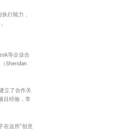
与执行能力，
力。
esk等企业合
eridan
建立了合作关
项目经验，常
子在这所“创意