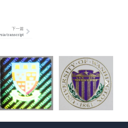
Next
下一篇
 transcript