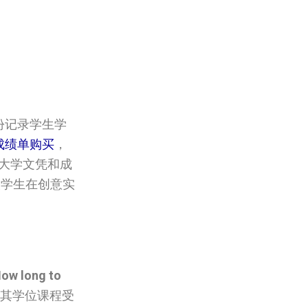
份记录学生学
成绩单购买
，
买大学文凭和成
映学生在创意实
ow long to
其学位课程受