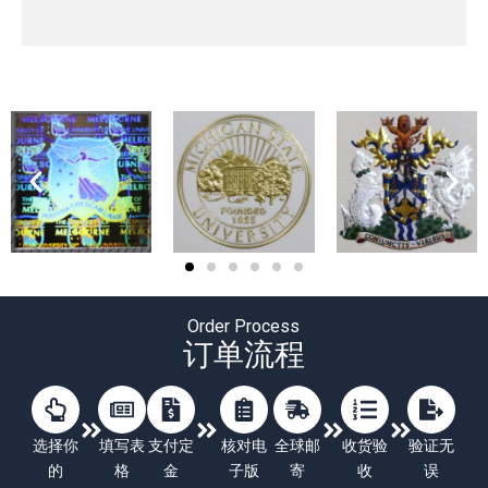
Order Process
订单流程
选择你
填写表
支付定
核对电
全球邮
收货验
验证无
的
格
金
子版
寄
收
误