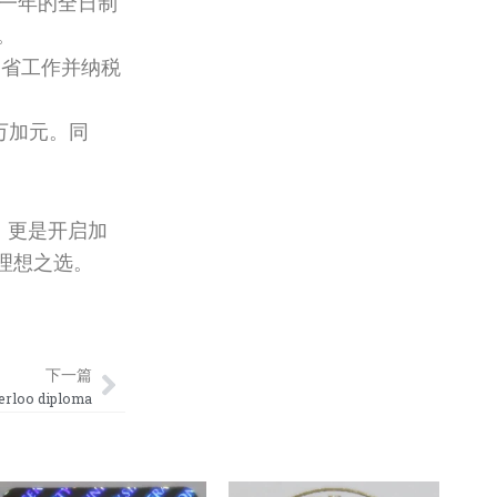
少一年的全日制
。
曼省工作并纳税
2万加元。同
，更是开启加
是理想之选。
Next
下一篇
loo diploma