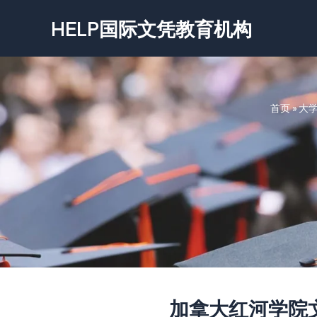
跳
HELP国际文凭教育机构
至
内
容
首页
»
大
‌加拿大红河学院文凭-R