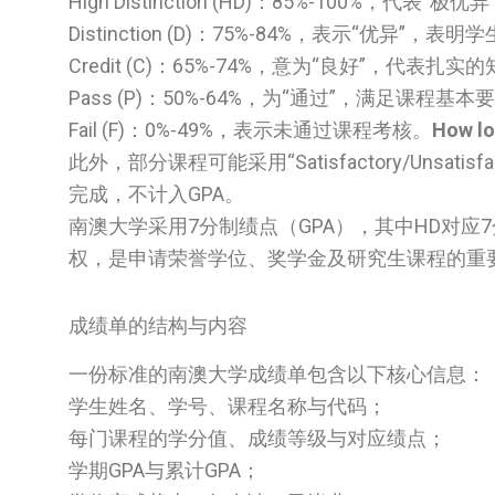
High Distinction (HD)：85%-100%，代
Distinction (D)：75%-84%，表示“优异
Credit (C)：65%-74%，意为“良好”，代表
Pass (P)：50%-64%，为“通过”，满足课程基本
Fail (F)：0%-49%，表示未通过课程考核。
How lon
此外，部分课程可能采用“Satisfactory/Uns
完成，不计入GPA。
南澳大学采用7分制绩点（GPA），其中HD对应7
权，是申请荣誉学位、奖学金及研究生课程的重
成绩单的结构与内容
一份标准的南澳大学成绩单包含以下核心信息：
学生姓名、学号、课程名称与代码；
每门课程的学分值、成绩等级与对应绩点；
学期GPA与累计GPA；