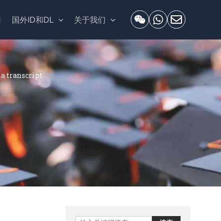
套
国外ID和DL
关于我们
 transcript
Search