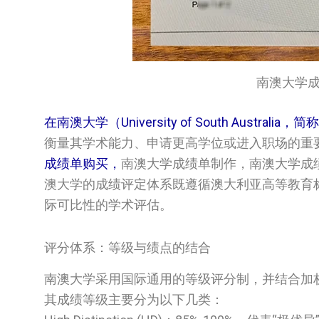
南澳大学成绩单/U
在南澳大学（University of South Australia，简
衡量其学术能力、申请更高学位或进入职场的重要
成绩单购买，
南澳大学成绩单制作，南澳大学成绩单办
澳大学的成绩评定体系既遵循澳大利亚高等教育
际可比性的学术评估。
评分体系：等级与绩点的结合
南澳大学采用国际通用的等级评分制，并结合加权平均绩点
其成绩等级主要分为以下几类：