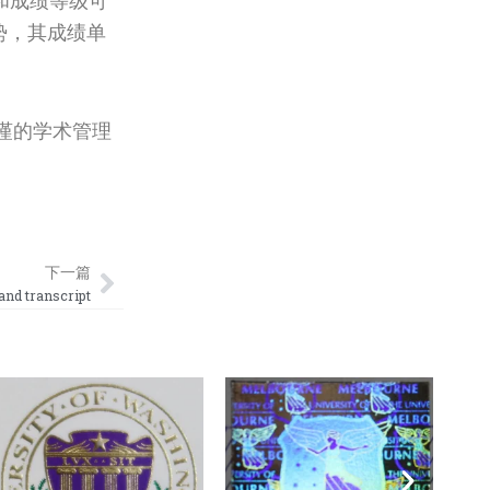
和成绩等级可
势，其成绩单
谨的学术管理
Next
下一篇
d transcript