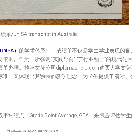
niSA transcript in Australia
称UniSA）
的学术体系中，成绩单不仅是学生学业表现的官
依据。作为一所强调“实践导向”与“行业融合”的现代化
理。推荐文凭公司diplomashelp.com购买大学文
标准，又体现出其独特的教学理念，为学生提供了清晰、
（Grade Point Average, GPA）来综合评估