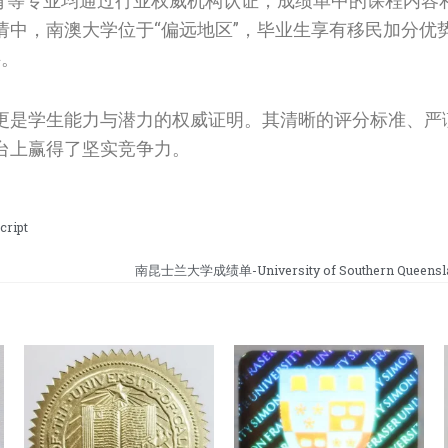
、教育等专业均通过行业权威机构认证，成绩单中的课程内容
请中，南澳大学位于“偏远地区”，毕业生享有移民加分优
料。
更是学生能力与潜力的权威证明。其清晰的评分标准、严
台上赢得了坚实竞争力。
ript
南昆士兰大学成绩单-University of Southern Queenslan