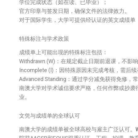
学位完成状态（如在读、已毕业）；
官方印章与签发日期，确保文件的法律效力。
对于国际学生，大学可提供经认证的英文成绩单
特殊标注与学术政策
成绩单上可能出现的特殊标注包括：
Withdrawn (W)：在规定截止日期前退课，不影响
Incomplete (I)：因特殊原因未完成考核，需后
Advanced Standing：通过学分减免获得
南澳大学对学术诚信要求严格，任何作弊或抄袭
业。
文凭与成绩单的全球认可
南澳大学的成绩单被全球高校与雇主广泛认可。