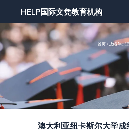
跳
HELP国际文凭教育机构
至
内
容
首页
»
成绩单办
澳大利亚纽卡斯尔大学成绩单-Univ