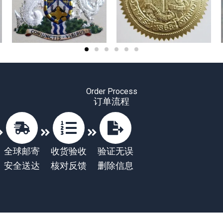
Order Process
订单流程
全球邮寄
收货验收
验证无误
安全送达
核对反馈
删除信息