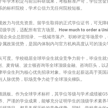
千年学术积淀与前沿科研成果，考核标准严苛，学位含金
系的标杆院校，学术公信力无任何院校短板。
规效力与优先资质。留学生取得的正式学位证书，可无障
层级学历，适配所有官方场景。
How much to order a Uni
国企央企总部招录、一线城市落户、职称评定等场景中，
专属政策优势，是国内体制内与官方机构高度认可的顶尖
认可度。学校稳居全球毕业生就业竞争力前十，毕业生就
丹利、麦肯锡、波士顿咨询等全球顶级金融、咨询巨头，以
津毕业生列为核心优先招录对象。毕业生起薪远高于英国
与人脉优势，职场竞争力处于全球顶尖梯队。
级跳板。作为全球学术标杆，其学位等级与学术成绩被G5
养、严谨的学业成果，能够充分证明学生的顶级学术素养
科研项目，都具备碾压性的竞争优势。同时，学校庞大的