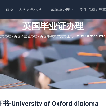
首页
大学文凭办理
成绩单办理
学生卡和文凭
英国毕业证办理
文凭办理
»
英国毕业证办理
»
英国牛津大学文凭证书-University of Oxfor
versity of Oxford diploma