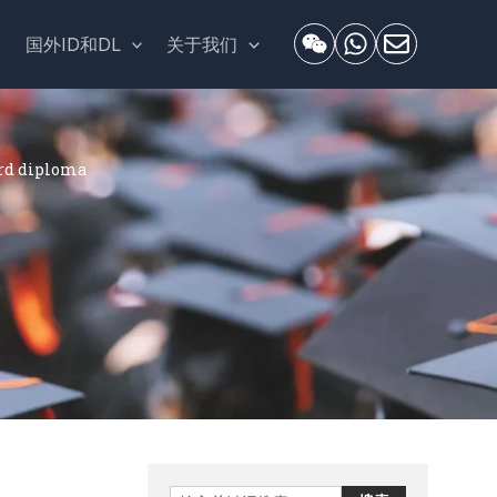
套
国外ID和DL
关于我们
d diploma
Search