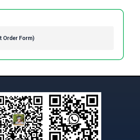
Order Form)