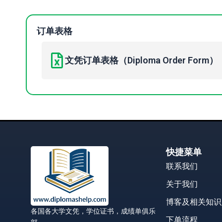
订单表格
文凭订单表格（Diploma Order Form）
快捷菜单
联系我们
关于我们
博客及相关知识
各国各大学文凭，学位证书，成绩单俱乐
下单流程