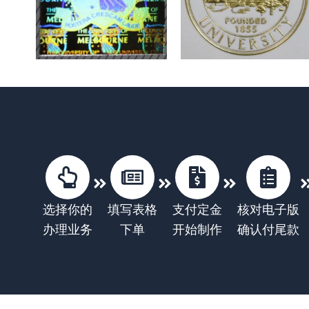
选择你的
填写表格
支付定金
核对电子版
办理业务
下单
开始制作
确认付尾款