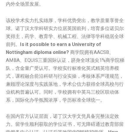
内外全场景发展。
该校学术实力扎实雄厚，学科优势突出，教学质量享誉全
球。诺丁汉大学科研实力位居英国前列，培育多位诺贝尔
奖得主，药学、教育学、机械工程、法律等学科稳居全球
前列。
Is it possible to earn a University of
Nottingham diploma online?
商学院拥有AACSB、
AMBA、EQUIS三重国际认证，跻身全球顶尖1%商学院梯
队，含金量广受认可。学校实行标准化英式精英培养模
式，课程融合前沿科研与行业实操，考核体系严谨规范，
兼顾理论深度与实践落地，学术公信力获得全球高校与行
业机构普遍认可。同时，学校拥有中英马三校区联动体
系，国际化办学氛围浓厚，学历标准全球统一。
在国内官方认证层面，诺丁汉大学文凭具备完整法定效
力。留学生顺利获取的学位证书，可无障碍通过教育部留