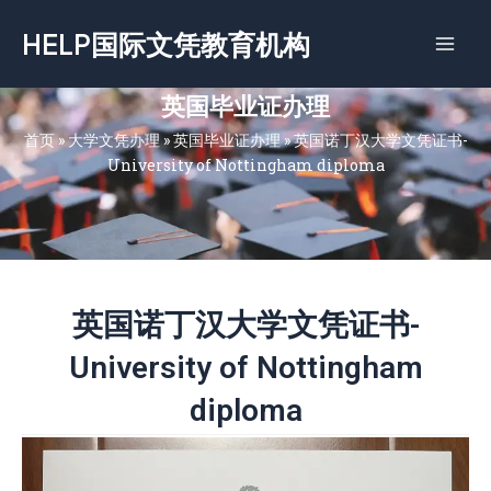
跳
HELP国际文凭教育机构
至
内
容
英国毕业证办理
首页
»
大学文凭办理
»
英国毕业证办理
»
英国诺丁汉大学文凭证书-
University of Nottingham diploma
英国诺丁汉大学文凭证书-
University of Nottingham
diploma