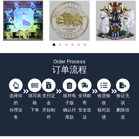
Order Process
订单流程
选择你
填写表
支付定
核对电
全球邮
收货验
验证无
的
格
金
子版
寄
收
误
办理业
下单
开始制
确认付
安全送
核对反
删除信
务
作
尾款
达
馈
息