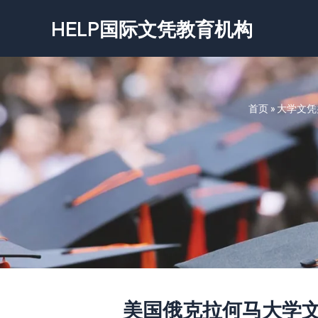
跳
HELP国际文凭教育机构
至
内
容
首页
»
大学文凭
美国俄克拉何马大学文凭-Uni