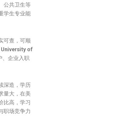
、公共卫生等
重学生专业能
实可查，可顺
University of
户、企业入职
续深造，学历
求量大，在美
价比高，学习
与职场竞争力