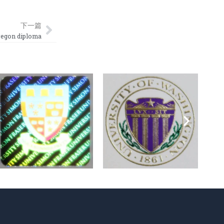
Next
下一篇
gon diploma